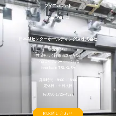
マイアカウント
お買い物カゴ
日本AIセンターホールディングス株式会社
〒305-0841
茨城県つくば市御幸が丘34
プロロジスパークつくば3
inno-base TSUKUBA
営業時間：9:00～18:00
定休日：土日祝日
Tel:
050-1725-4322
お問い合わせ