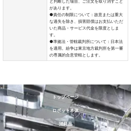
と判断した場合、ご注文を取り消すこと
があります。
●責任の制限について：故意または重大
な過失を除き、損害賠償はお支払いただ
いた商品・サービス代金を限度としま
す。
●準拠法・管轄裁判所について：日本法
を適用。紛争は東京地方裁判所を第一審
の専属的合意管轄とします。
トップページ
ロボット本体
消耗品