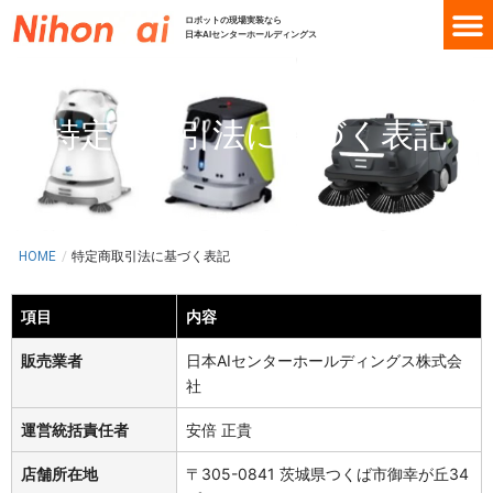
内
ロボットの現場実装なら
容
日本AIセンターホールディングス
を
ス
キ
特定商取引法に基づく表記
ッ
プ
Copyright ©KEENON Robotics Copyright © Pudu Robotics Japan
HOME
/
特定商取引法に基づく表記
項目
内容
販売業者
日本AIセンターホールディングス株式会
社
運営統括責任者
安倍 正貴
店舗所在地
〒305-0841 茨城県つくば市御幸が丘34